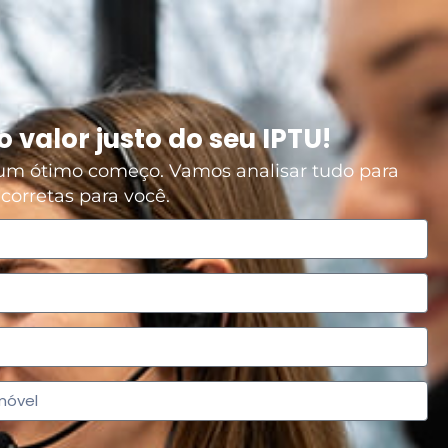
 valor justo do seu IPTU!
 um ótimo começo. Vamos analisar tudo para
corretas para você.