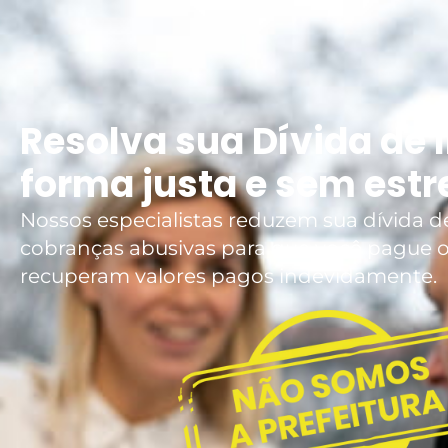
Resolva sua Dívida de 
forma justa e sem estr
Nossos especialistas reduzem sua dívida d
cobranças abusivas para que você pague o 
recuperam valores pagos indevidamente.