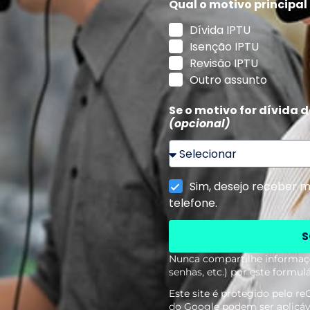
Qual o motivo principal
Dívida IPTU
Isenção IPTU
Revisão IPTU
Outro assunto
Se o motivo for dívida 
(opcional)
Sim, desejo receber 
telefone.
S
Nunca compartilhe informaçõ
senhas, etc.) por este formulá
Este site é protegido pelo 
do Google podem ser aplicáv