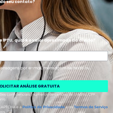
 do seu contato?
de IPTU, qual é o valor aproximado da dívida?
mensagens por e-mail, mensagem de texto ou
OLICITAR ANÁLISE GRATUITA
es confidenciais (números de cartões de crédito, CPF,
rio.
reCAPTCHA e a
Política de Privacidade
e os
Termos de Serviço
eis.