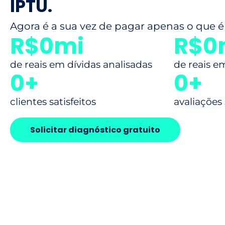
IPTU.
Agora é a sua vez de pagar apenas o que é 
R$
0
mi
R$
0
de reais em dívidas analisadas
de reais e
0
+
0
+
clientes satisfeitos
avaliações
Solicitar diagnóstico gratuito