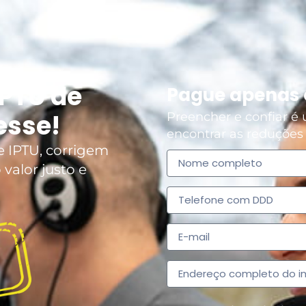
IPTU de
Pague apenas o
esse!
Preencher e confiar é
encontrar as reduções 
e IPTU, corrigem
valor justo e