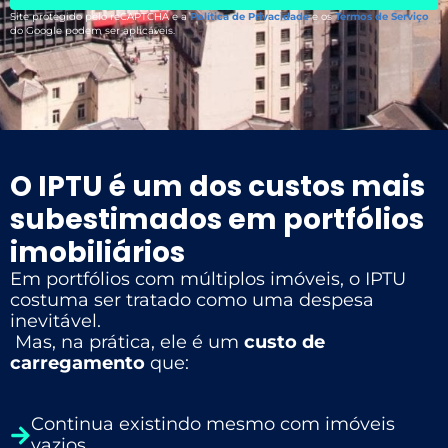
Site protegido pelo reCAPTCHA e a
Política de Privacidade
e os
Termos de Serviço
do Google podem ser aplicáveis.
O IPTU é um dos custos mais
subestimados em portfólios
imobiliários
Em portfólios com múltiplos imóveis, o IPTU
costuma ser tratado como uma despesa
inevitável.
Mas, na prática, ele é um
custo de
carregamento
que:
Continua existindo mesmo com imóveis
vazios