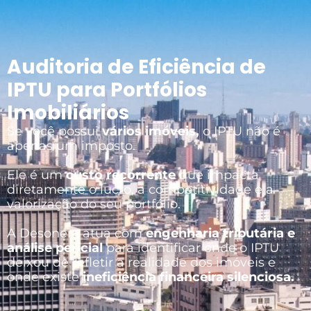
Auditoria de Eficiência de
IPTU para Portfólios
Imobiliários
Se você possui
vários imóveis,
o IPTU não é
apenas um imposto.
Ele é um
custo recorrente
que impacta
diretamente o lucro, a competitividade e a
valorização do seu portfólio.
A Desonera atua com
engenharia tributária e
análise pericial
para identificar onde o IPTU
deixou de refletir a realidade dos imóveis e
onde existe
ineficiência financeira silenciosa.