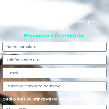
Você é síndico?
Os seus condôminos merecem pagar
menos IPTU
.
Preencha o formulário:
Qual o motivo principal do seu contato?