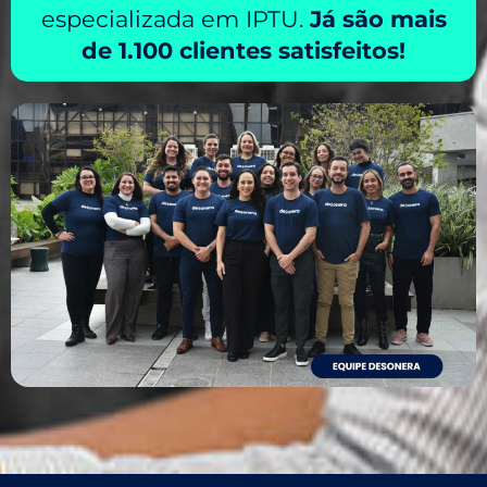
especializada em IPTU.
Já são mais
de
1.100 clientes
satisfeitos!