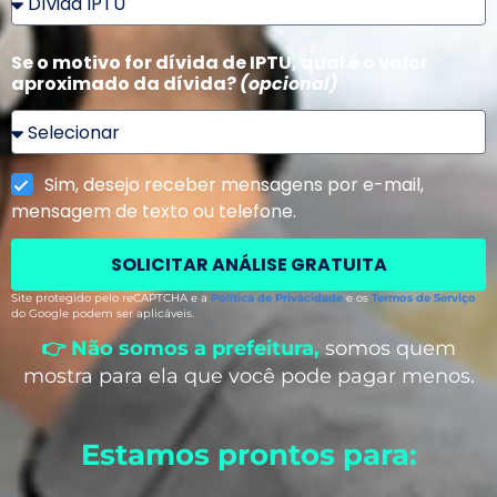
Se o motivo for dívida de IPTU, qual é o valor
aproximado da dívida?
(opcional)
Sim, desejo receber mensagens por e-mail,
mensagem de texto ou telefone.
SOLICITAR ANÁLISE GRATUITA
Site protegido pelo reCAPTCHA e a
Política de Privacidade
e os
Termos de Serviço
do Google podem ser aplicáveis.
👉 Não somos a prefeitura,
somos quem
mostra para ela que você pode pagar menos.
Estamos prontos para: