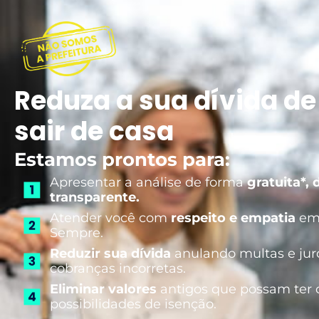
Reduza a sua dívida de
sair de casa
Estamos prontos para:
Apresentar a análise de forma
gratuita*, 
transparente.
Atender você com
respeito e empatia
em 
Sempre.
Reduzir sua dívida
anulando multas e jur
cobranças incorretas.
Eliminar valores
antigos que possam ter c
possibilidades de isenção.