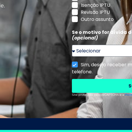
Isenção IPTU
e.
Revisão IPTU
Outro assunto
Se o motivo for dívida 
(opcional)
Sim, desejo receber 
telefone.
S
Site protegido pelo reCAPTCHA e a
Polí