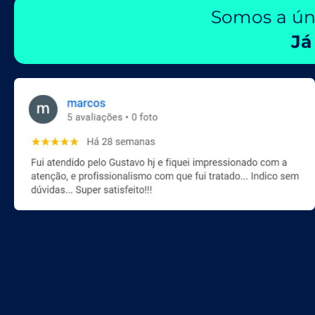
Somos a úni
Já