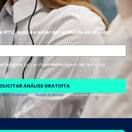
de IPTU, qual é o valor aproximado da dívida?
mensagens por e-mail, mensagem de texto ou
OLICITAR ANÁLISE GRATUITA
tica de Privacidade
e os
Termos de Serviço
do Google podem ser aplicáveis.