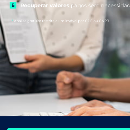
Recuperar valores
pagos sem necessidad
*
Análise gratuita restrita a um imóvel por CPF ou CNPJ.