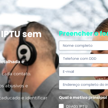
 IPTU sem
Preencher o f
detalhada e
cada contato.
os abusivos e
Qual o motivo principal
aducado e identificar
Dívida IPTU